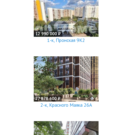
12 990 000 ₽
1-к, Пронская 9К2
27 878 600 ₽
2-к, Красного Маяка 26А