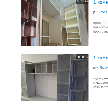
1 комн.
04.08.26
р-н
Рост
просмотры
полность
простран
квартире 
1 комн.
08.08.26
р-н
Люб
сдам уютн
микроволн
открывает
шаговой..