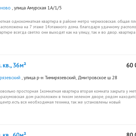
яново
, улица Амурская 1А/1/5
уютная однокомнатная квартира в районе метро черкизовская. общая п
, расположена на 7 этаже 14этажного дома. благодаря удачному распо
вартире всегда светло они выходят как на улицу, так и во двор. квартира 
 кв., 36м²
60 
рязевский
, улица р-н Тимирязевский, Дмитровское ш 28
овольно просторная 1комнатная квартира вторая комната закрыта у ме
оразумовская дом расположен в тихом зеленом дворе, рядом находит
центр.есть вся необходимая техника, так же установлены новый
ик,...
 кв., 60м²
80 