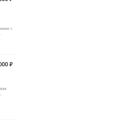
вание с
.
000 ₽
овая
,