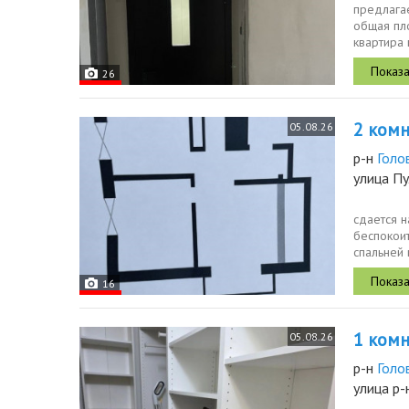
предлагае
общая пло
квартира 
26
2 комн.
05.08.26
р-н
Голо
улица П
сдается н
беспокоит
спальней 
полностью
16
1 комн.
05.08.26
р-н
Голо
улица р-