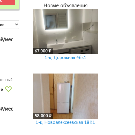
Новые объявления
0
₽/мес
67 000 ₽
1-к, Дорожная 46к1
ухонный
ое
0
₽/мес
58 000 ₽
1-к, Новоалексеевская 18К1