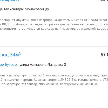
ица Александры Монаховой 99
росторная двухкомнатная квартира на длительный срок от 1 года. залог
т 80,000 рублей, возвращается при выезде. курение запрещено, прожи
животными не допускается. коридор на 4 квартиры за железной дверью
..
 кв., 54м²
67 
е Бутово
, улица Адмирала Лазарева 8
мнатную квартиру..от метро 3 мин пешком.вокруг дома магазины, парк
10 мин..ремонт средний..южная сторона..54329.3 кв.м.одна комната 17.8
.2.в квартире..телевизор, стир.машинка, посудомоечная машинка,
овка,...