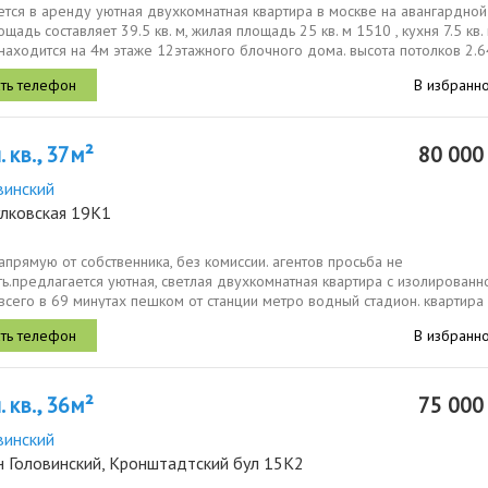
тся в аренду уютная двухкомнатная квартира в москве на авангардной
щадь составляет 39.5 кв. м, жилая площадь 25 кв. м 1510 , кухня 7.5 кв. 
находится на 4м этаже 12этажного блочного дома. высота потолков 2.64
В избранн
 кв., 37м²
80 00
винский
улковская 19К1
апрямую от собственника, без комиссии. агентов просьба не
ь.предлагается уютная, светлая двухкомнатная квартира с изолированн
всего в 69 минутах пешком от станции метро водный стадион. квартира
 готова к...
В избранн
 кв., 36м²
75 00
винский
н Головинский, Кронштадтский бул 15К2