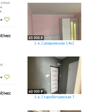
 улице.
м.
...
ое
0
₽/мес
65 000 ₽
1-к, Саларьевская 14к2
ой
ое
60 000 ₽
0
₽/мес
1-к, Старобитцевская 7