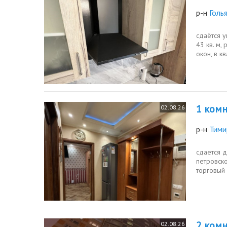
р-н
Голь
сдаётся 
43 кв. м
окон, в к
1 комн.
02.08.26
р-н
Тими
сдается д
петровск
торговый 
холодильн
2 комн.
02.08.26