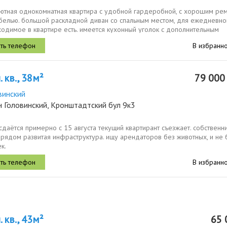
уютная однокомнатная квартира с удобной гардеробной, с хорошим рем
белью. большой раскладной диван со спальным местом, для ежедневног
одимое в квартире есть. имеется кухонный уголок с дополнительным
..
В избранн
 кв., 38м²
79 00
винский
н Головинский, Кронштадтский бул 9к3
сдаётся примерно с 15 августа текущий квартирант съезжает. собственни
 рядом развитая инфраструктура. ищу арендаторов без животных, и не
к.
В избранн
 кв., 43м²
65 