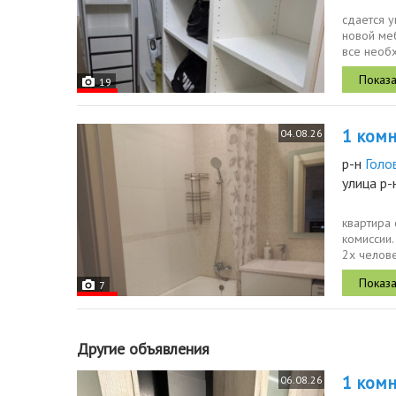
сдается 
новой ме
все необх
спальным.
19
1 комн.
04.08.26
р-н
Голо
улица р-
квартира 
комиссии.
2х челове
7
Другие объявления
1 комн.
06.08.26