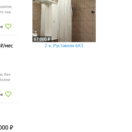
онтом,
о сна.
ое
67 000 ₽
0
₽/мес
2-к, Руставели 6К5
к, без
 более
ое
000 ₽