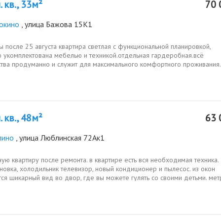
 кв., 33м²
70 
окино
, улица Бажова 15К1
 после 25 августа квартира светлая с функциональной планировкой,
ю укомплектована мебелью и техникой.отдельная гардеробная.всё
ства продуманно и служит для максимального комфортного проживания
плита газовая,...
 кв., 48м²
63 
лино
, улица Люблинская 72Ак1
ую квартиру после ремонта. в квартире есть вся необходимая техника.
овка, холодильник телевизор, новый кондиционер и пылесос. из окон
ся шикарный вид во двор, где вы можете гулять со своими детьми. мет
.