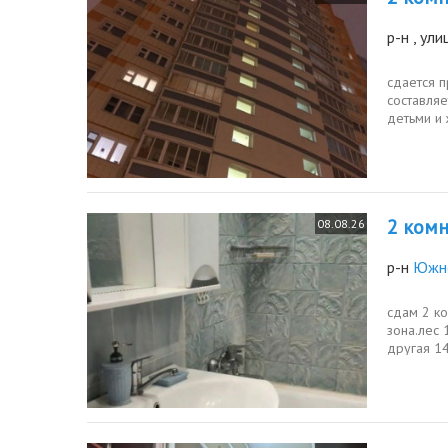
р-н
, ул
сдается п
составляе
детьми и 
консьерж,.
2 комн.
08.08.26
р-н
Южно
сдам 2 ко
зона.лес 
другая 14
микроволн