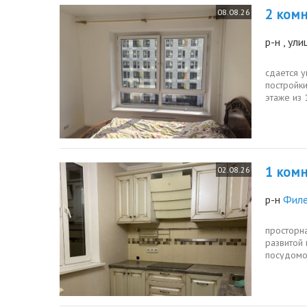
2 комн.
08.08.26
р-н
, ул
сдается 
постройки
этаже из 
хорошее.
1 комн.
02.08.26
р-н
Филе
просторна
развитой
посудомо
огромный