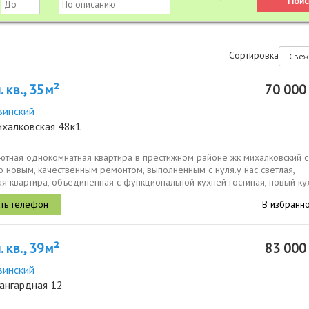
Сортировка
 кв., 35м²
70 00
винский
ихалковская 48к1
ютная однокомнатная квартира в престижном районе жк михалковский с
 новым, качественным ремонтом, выполненным с нуля.у нас светлая,
я квартира, объединенная с функциональной кухней гостиная, новый к
...
В избранн
 кв., 39м²
83 00
винский
ангардная 12