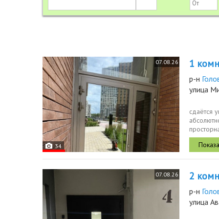
1 комн.
07.08.26
р-н
Голо
улица М
сдаётся у
абсолютно
просторна
гарнитур и
34
2 комн.
07.08.26
р-н
Голо
улица Ав