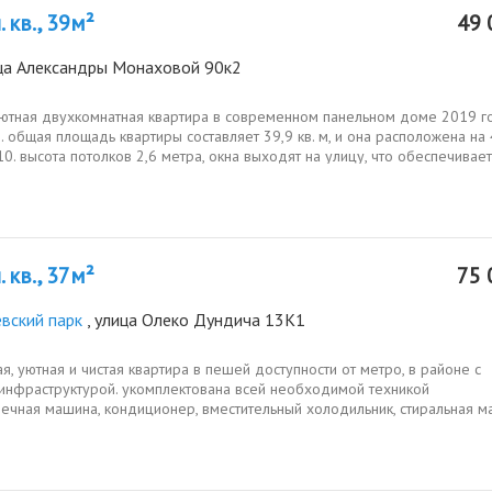
 кв., 39м²
49 
ица Александры Монаховой 90к2
уютная двухкомнатная квартира в современном панельном доме 2019 г
. общая площадь квартиры составляет 39,9 кв. м, и она расположена на 
10. высота потолков 2,6 метра, окна выходят на улицу, что обеспечивает
..
 кв., 37м²
75 
вский парк
, улица Олеко Дундича 13К1
я, уютная и чистая квартира в пешей доступности от метро, в районе с
 инфраструктурой. укомплектована всей необходимой техникой
ечная машина, кондиционер, вместительный холодильник, стиральная м
 шкафкупе,...