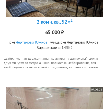
2 комн. кв., 52м²
65 000 ₽
р-н
Чертаново Южное
, улица р-н Чертаново Южное,
Варшавское ш 143К2
сдаётся уютная двухкомнатная квартира на длительный срок в
двух минутах от метро аннино. полностью меблированна, вся
необходимая техника новый холодильник, эл.плита, стиральная
машинка, кондиционер, телевизор. в одной из комнат
застекленный балкон...
07.08.26