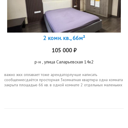
2 комн. кв., 66м²
105 000 ₽
р-н
, улица Саларьевская 14к2
важно жкх оплавает тоже арендаторлучше написать
сообщениесдаётся просторная 3комнатная квартира одна комната
закрыта площадью 66 кв. в одной комнате 2 отдельных маленьких
кровати.без животных, без вредных привычек, .есть еще
подземное парковочное...