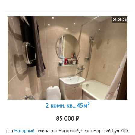
05.08.26
2 комн. кв., 45м²
85 000 ₽
р-н
Нагорный
, улица р-н Нагорный, Черноморский бул 7К5