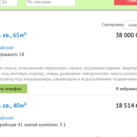
Сортировка
 кв., 65м²
38 000 
айский
грицкого 18
с класса, огороженная территория, охрана, подземный паркинг, квартир
под чистовую отделку, стяжка, разведено электричество, много розето
провод под кондиционеры, канализация и водоснабжение подключены
..
В избранн
 кв., 40м²
18 514 
айский
рейская 41 жилой комплекс 3.1