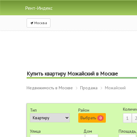
Рент-Индекс
Москва
Купить квартиру Можайский в Москве
Недвижимость в Москве
Продажа
Можайский
Количе
Тип
Район
Выбрать
1
0
Улица
Дом
Площадь,