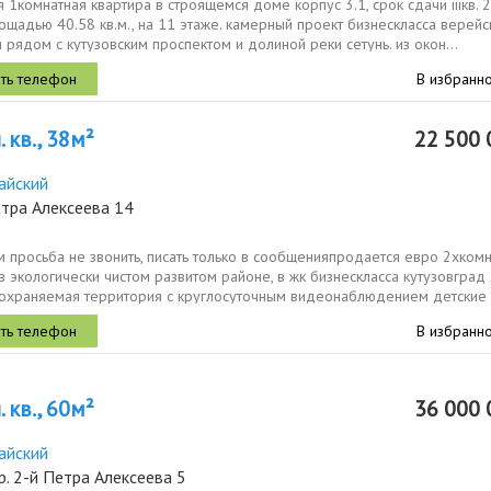
 1комнатная квартира в строящемся доме корпус 3.1, срок сдачи iiiкв. 
щадью 40.58 кв.м., на 11 этаже. камерный проект бизнескласса верейс
 рядом с кутузовским проспектом и долиной реки сетунь. из окон...
В избранн
 кв., 38м²
22 500 
айский
тра Алексеева 14
 просьба не звонить, писать только в сообщенияпродается евро 2хком
в экологически чистом развитом районе, в жк бизнескласса кутузовград
 охраняемая территория с круглосуточным видеонаблюдением детские
..
В избранн
 кв., 60м²
36 000 
айский
р. 2-й Петра Алексеева 5