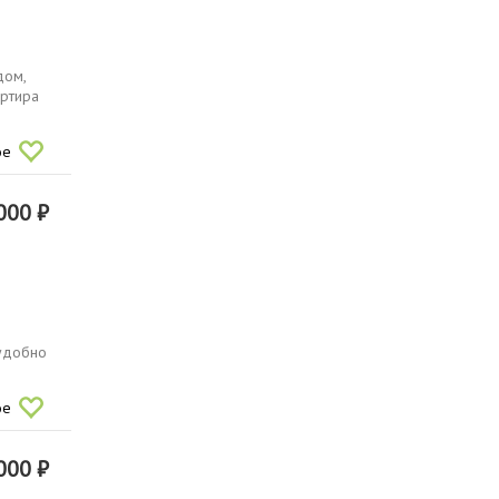
дом,
артира
ое
000 ₽
 удобно
ое
000 ₽