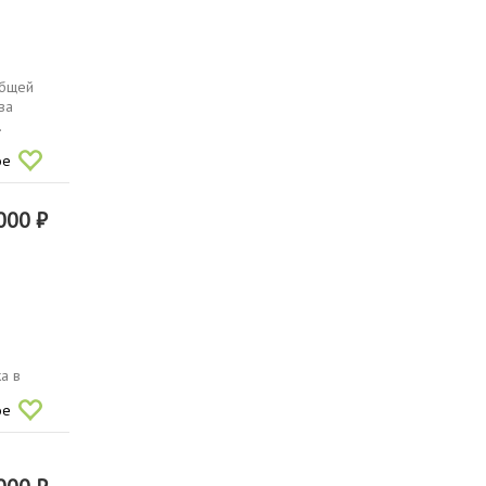
общей
ва
.
ое
000 ₽
а в
ое