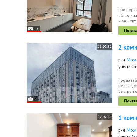
просторн
объединит
человеку
далеко от
15
2 комн.
28.07.26
р-н
Мож
улица С
продаётся
реализует
быстрой с
6
1 комн.
27.07.26
р-н
Мож
улица М