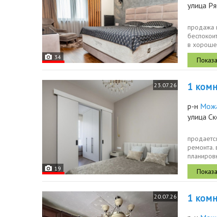
улица Р
продажа к
беспокои
в хорошем
техникой,.
34
1 комн.
23.07.26
р-н
Мож
улица С
продается
ремонта. 
планировк
рядом пар
19
1 комн.
20.07.26