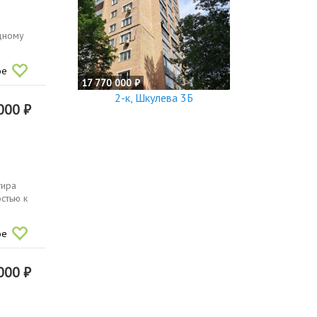
одному
ое
17 770 000 ₽
2-к, Шкулева 3Б
000 ₽
тира
стью к
ое
000 ₽