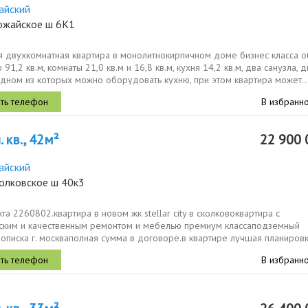
айский
ожайское ш 6К1
я двухкомнатная квартира в монолитнокирпичном доме бизнес класса 
91,2 кв.м, комнаты 21,0 кв.м и 16,8 кв.м, кухня 14,2 кв.м, два санузла, д
одном из которых можно оборудовать кухню, при этом квартира может..
В избранн
 кв., 42м²
22 900 
айский
колковское ш 40к3
та 2260802.квартира в новом жк stellar city в сколковоквартира с
ским и качественным ремонтом и мебелью премиум классаподземный
описка г. москваполная сумма в договоре.в квартире лучшая планировк
ированная...
В избранн