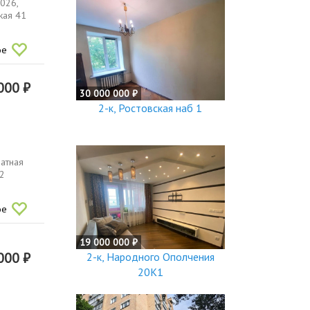
2026,
кая 41
ое
000 ₽
30 000 000 ₽
2-к, Ростовская наб 1
натная
 2
ое
19 000 000 ₽
000 ₽
2-к, Народного Ополчения
20К1