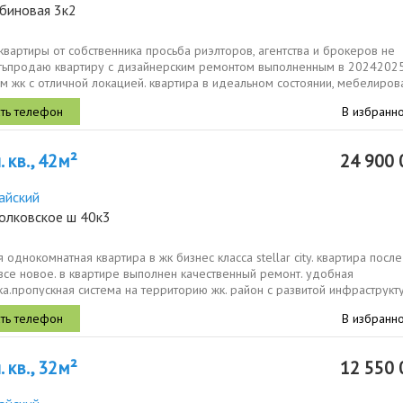
ябиновая 3к2
вартиры от собственника просьба риэлторов, агентства и брокеров не
тьпродаю квартиру с дизайнерским ремонтом выполненным в 2024202
 жк с отличной локацией. квартира в идеальном состоянии, мебелиров
..
В избранн
 кв., 42м²
24 900 
айский
колковское ш 40к3
 однокомнатная квартира в жк бизнес класса stellar city. квартира после
все новое. в квартире выполнен качественный ремонт. удобная
а.пропускная система на территорию жк. район с развитой инфраструкт
к....
В избранн
 кв., 32м²
12 550 