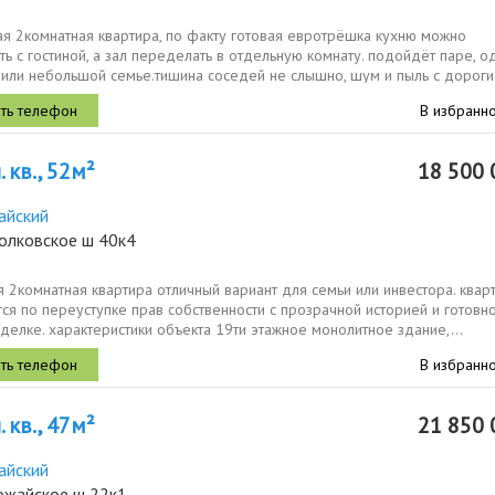
ая 2комнатная квартира, по факту готовая евротрёшка кухню можно
ь с гостиной, а зал переделать в отдельную комнату. подойдёт паре, 
 или небольшой семье.тишина соседей не слышно, шум и пыль с дороги
 дома.по...
В избранн
 кв., 52м²
18 500 
айский
колковское ш 40к4
 2комнатная квартира отличный вариант для семьи или инвестора. квар
ся по переуступке прав собственности с прозрачной историей и готовно
делке. характеристики объекта 19ти этажное монолитное здание,...
В избранн
 кв., 47м²
21 850 
айский
ожайское ш 22к1