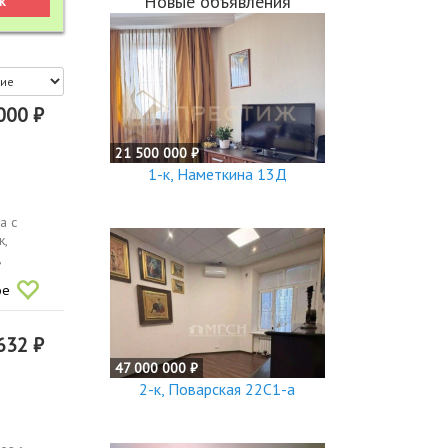
Новые объявления
000 ₽
21 500 000 ₽
1-к, Наметкина 13Д
а с
к,
,
ое
632 ₽
47 000 000 ₽
2-к, Поварская 22С1-а