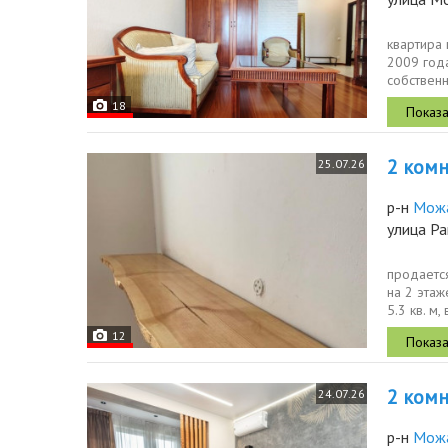
квартира 
2009 год
собственн
open space
18
2 комн.
25.07.26
р-н
Мож
улица Р
продаетс
на 2 этаж
5.3 кв. м
12
2 комн.
24.07.26
р-н
Мож