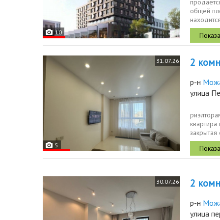
продаётся
общей пло
находится
10
2 комн.
31.07.26
р-н
Мож
улица Пе
риэлторам
квартира 
закрытая
площадки.
5
2 комн.
30.07.26
р-н
Мож
улица пе