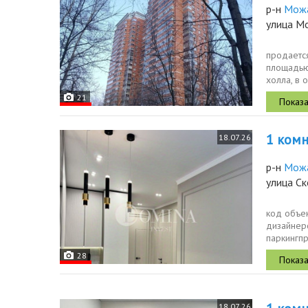
р-н
Мож
улица М
продаетс
площадью 
холла, в 
21
1 комн.
18.07.26
р-н
Мож
улица С
код объек
дизайнер
паркингпр
доме изол
28
18.07.26