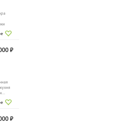
ора
вки
ое
000 ₽
нная
 кухня
...
ое
000 ₽