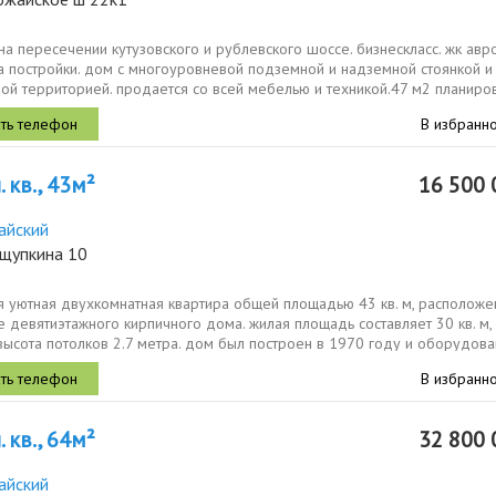
на пересечении кутузовского и рублевского шоссе. бизнескласс. жк авр
а постройки. дом с многоуровневой подземной и надземной стоянкой и
ой территорией. продается со всей мебелью и техникой.47 м2 планиро
 с...
В избранн
 кв., 43м²
16 500 
айский
ащупкина 10
я уютная двухкомнатная квартира общей площадью 43 кв. м, расположе
е девятиэтажного кирпичного дома. жилая площадь составляет 30 кв. м,
, высота потолков 2.7 метра. дом был построен в 1970 году и оборудован
В избранн
 кв., 64м²
32 800 
айский