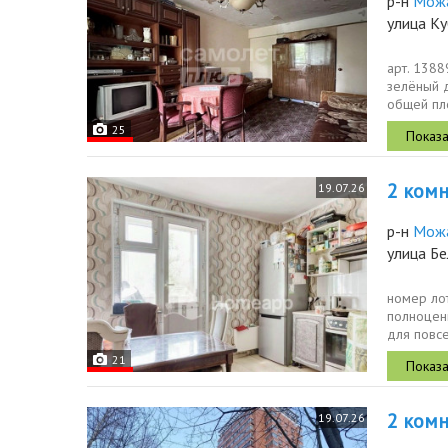
р-н
Мож
улица К
арт. 138
зелёный 
общей пл
наследств
25
2 комн.
19.07.26
р-н
Мож
улица Б
номер лот
полноцен
для повсе
функциона
21
2 комн.
19.07.26