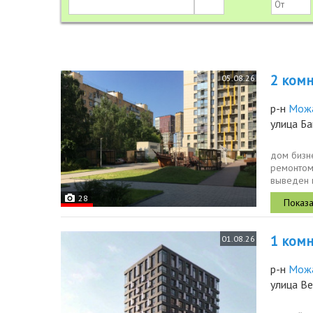
2 комн.
05.08.26
р-н
Мож
улица Ба
дом бизне
ремонтом 
выведен 
заменены.
28
1 комн.
01.08.26
р-н
Мож
улица Ве