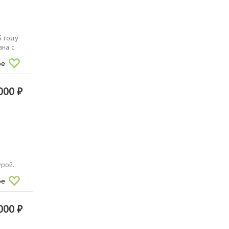
5 году
ана с
ое
000 ₽
урой.
ое
000 ₽