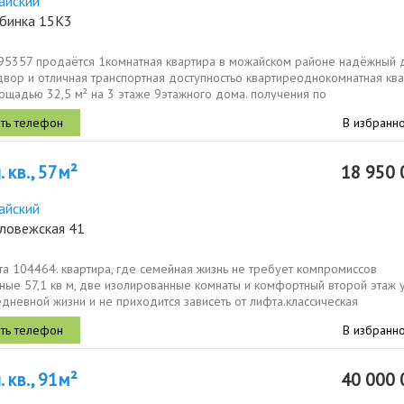
айский
убинка 15К3
895357 продаётся 1комнатная квартира в можайском районе надёжный 
двор и отличная транспортная доступностьо квартиреоднокомнатная кв
ощадью 32,5 м² на 3 этаже 9этажного дома. получения по
у.планировка...
В избранн
 кв., 57м²
18 950 
айский
еловежская 41
а 104464. квартира, где семейная жизнь не требует компромиссов
ные 57,1 кв м, две изолированные комнаты и комфортный второй этаж
дневной жизни и не приходится зависеть от лифта.классическая
льная планировка...
В избранн
 кв., 91м²
40 000 